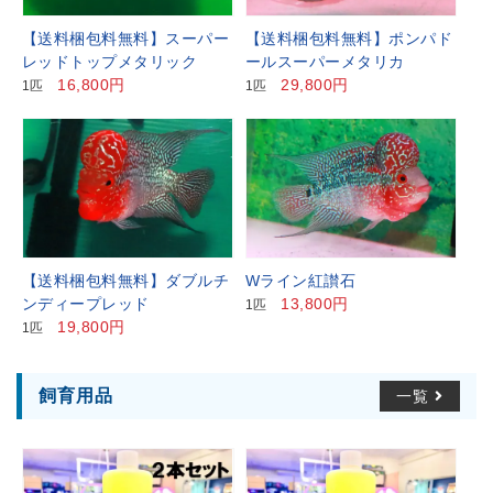
【送料梱包料無料】スーパー
【送料梱包料無料】ポンパド
レッドトップメタリック
ールスーパーメタリカ
16,800円
29,800円
1匹
1匹
【送料梱包料無料】ダブルチ
Wライン紅讃石
ンディープレッド
13,800円
1匹
19,800円
1匹
飼育用品
一覧