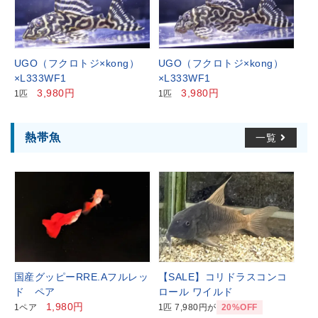
UGO（フクロトジ×kong）
UGO（フクロトジ×kong）
×L333WF1
×L333WF1
3,980円
3,980円
1匹
1匹
熱帯魚
一覧
国産グッピーRRE.Aフルレッ
【SALE】コリドラスコンコ
ド ペア
ロール ワイルド
1,980円
1ペア
1匹 7,980円が
20%OFF