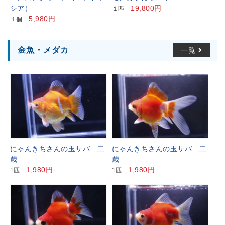
シア）
19,800円
１匹
5,980円
１個
金魚・メダカ
一覧
にゃんきちさんの玉サバ 二
にゃんきちさんの玉サバ 二
歳
歳
1,980円
1,980円
1匹
1匹