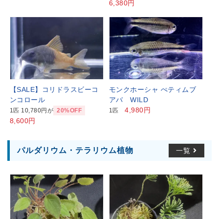
6,380円
【SALE】コリドラスビーコ
モンクホーシャ ぺティムブ
ンコロール
アバ WILD
4,980円
1匹 10,780円が
20%OFF
1匹
8,600円
パルダリウム・テラリウム植物
一覧