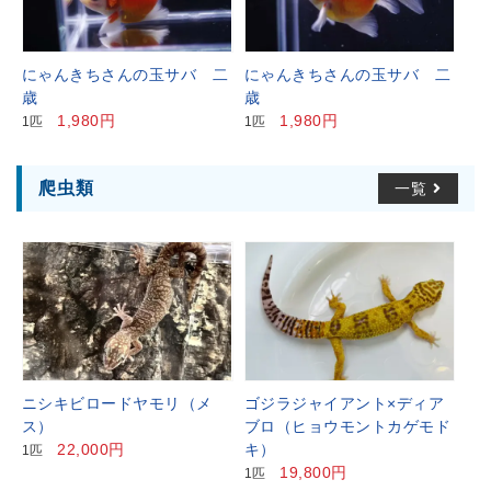
にゃんきちさんの玉サバ 二
にゃんきちさんの玉サバ 二
歳
歳
1,980円
1,980円
1匹
1匹
爬虫類
一覧
ニシキビロードヤモリ（メ
ゴジラジャイアント×ディア
ス）
ブロ（ヒョウモントカゲモド
22,000円
キ）
1匹
19,800円
1匹