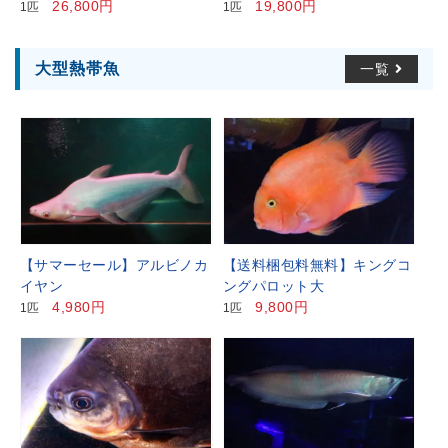
26,800円
19,800円
1匹
1匹
大型熱帯魚
一覧
【サマーセール】アルビノカ
【送料梱包料無料】キングコ
イヤン
ングパロット大
4,980円
9,800円
1匹
1匹