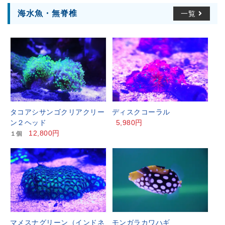
海水魚・無脊椎
一覧
タコアシサンゴクリアクリー
ディスクコーラル
ン２ヘッド
5,980円
12,800円
１個
マメスナグリーン（インドネ
モンガラカワハギ