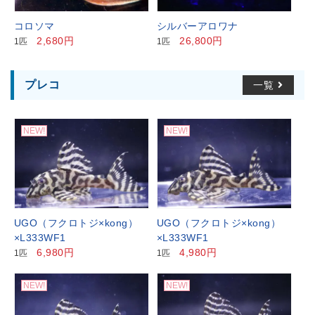
コロソマ
シルバーアロワナ
2,680円
26,800円
1匹
1匹
プレコ
一覧
NEW!
NEW!
UGO（フクロトジ×kong）
UGO（フクロトジ×kong）
×L333WF1
×L333WF1
6,980円
4,980円
1匹
1匹
NEW!
NEW!