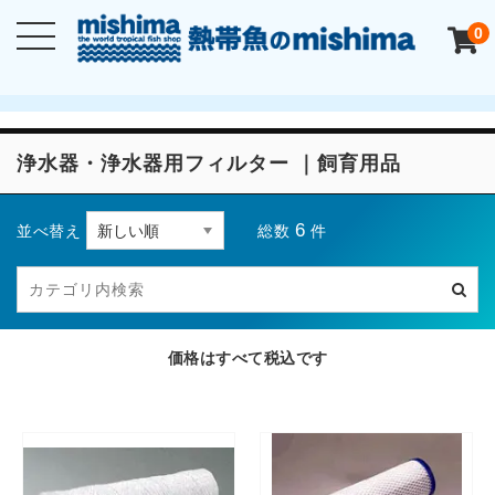
0
浄水器・浄水器用フィルター ｜飼育用品
6
総数
件
並べ替え
価格はすべて税込です