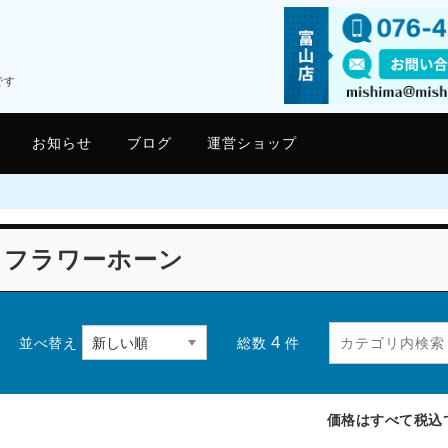
です
お知らせ
ブログ
運営ショップ
フラワーホーン
4
総数
件
並べ替え
価格はすべて税込