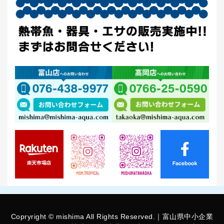
Copryright © mishima All Rights Reserved.｜富山県中小企業