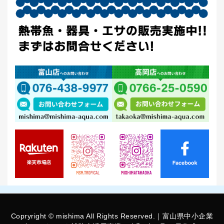
Copryright © mishima All Rights Reserved.｜富山県中小企業