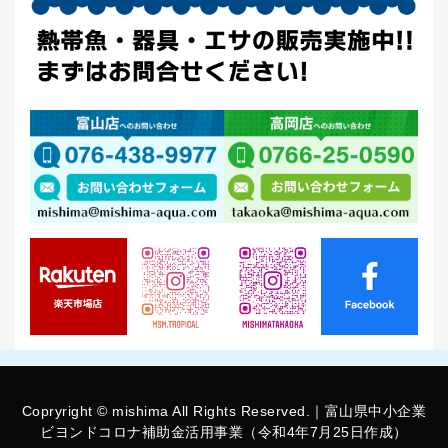
Copryright © mishima All Rights Reserved.｜富山県中小企業
ビヨンドコロナ補助金活用事業（令和4年7月25日作成）