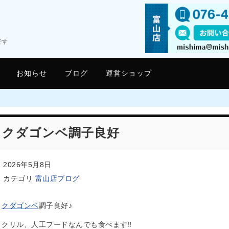
です
お知らせ
ブログ
運営ショップ
クダゴンベ調子良好
2026年5月8日
カテゴリ
富山店ブログ
クダゴンベ
調子良好♪
クリル、人工フードなんでも食べます‼️