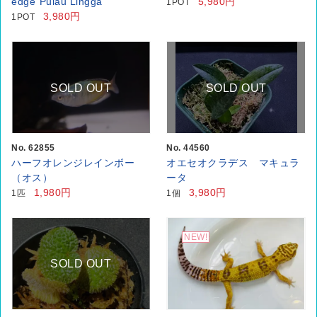
edge”Pulau Lingga
5,980円
1POT
3,980円
1POT
SOLD OUT
SOLD OUT
No. 62855
No. 44560
ハーフオレンジレインボー
オエセオクラデス マキュラ
（オス）
ータ
1,980円
3,980円
1匹
1個
NEW!
SOLD OUT