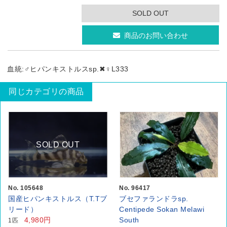
SOLD OUT
商品のお問い合わせ
血統:♂ヒパンキストルスsp.✖♀L333
同じカテゴリの商品
SOLD OUT
No. 105648
No. 96417
国産ヒパンキストルス（T.Tブ
ブセファランドラsp.
リード）
Centipede Sokan Melawi
4,980円
South
1匹