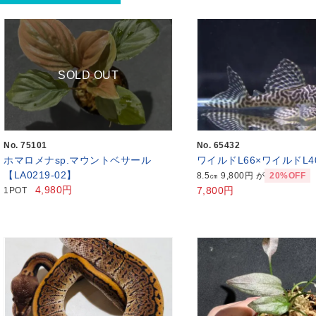
SOLD OUT
No. 75101
No. 65432
ホマロメナsp.マウントベサール
ワイルドL66×ワイルドL4
【LA0219-02】
8.5㎝ 9,800円 が
20%OFF
4,980円
7,800円
1POT