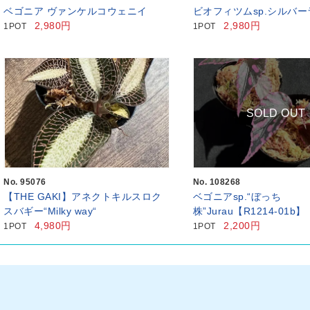
ベゴニア ヴァンケルコウェニイ
ビオフィツムsp.シルバ
2,980円
2,980円
1POT
1POT
SOLD OUT
No. 95076
No. 108268
【THE GAKI】アネクトキルスロク
ベゴニアsp.“ぼっち
スバギー“Milky way“
株”Jurau【R1214-01b】
4,980円
2,200円
1POT
1POT