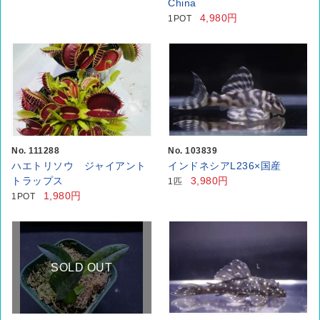
China
4,980円
1POT
No. 111288
No. 103839
ハエトリソウ ジャイアント
インドネシアL236×国産
トラップス
3,980円
1匹
1,980円
1POT
SOLD OUT