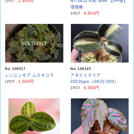
2,400円
NT-0411 KAL-BAR 【PP便】
1POT
増殖株
8,800円
1POT
SOLD OUT
No. 109517
No. 109145
シンニンギア ムスキコラ
アネクトマリア
1,500円
2022type（GK22-003）
1POT
6,000円
1POT