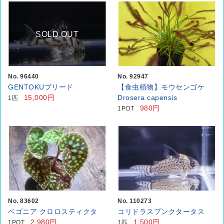
SOLD OUT
No. 96440
No. 92947
GENTOKUブリード
【食虫植物】モウセンゴケ
15,000円
Drosera capensis
1匹
980円
1POT
No. 83602
No. 110273
ベゴニア クロロスティクタ
コリドラスプンクタータス
2,980円
1,500円
1POT
1匹