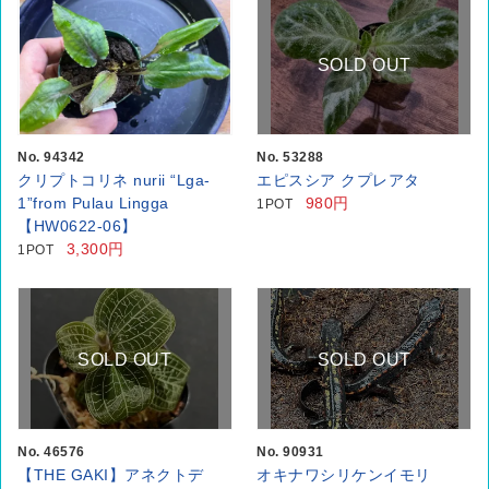
SOLD OUT
No. 94342
No. 53288
クリプトコリネ nurii “Lga-
エピスシア クプレアタ
1”from Pulau Lingga
980円
1POT
【HW0622-06】
3,300円
1POT
SOLD OUT
SOLD OUT
No. 46576
No. 90931
【THE GAKI】アネクトデ
オキナワシリケンイモリ