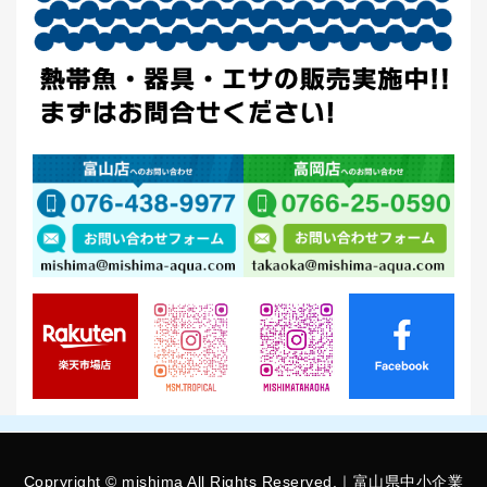
Copryright © mishima All Rights Reserved.｜富山県中小企業