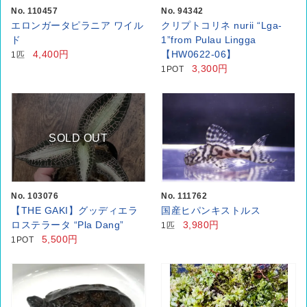
No. 110457
No. 94342
エロンガータピラニア ワイル
クリプトコリネ nurii “Lga-
ド
1”from Pulau Lingga
4,400円
【HW0622-06】
1匹
3,300円
1POT
SOLD OUT
No. 103076
No. 111762
【THE GAKI】グッディエラ
国産ヒパンキストルス
ロステラータ “Pla Dang”
3,980円
1匹
5,500円
1POT