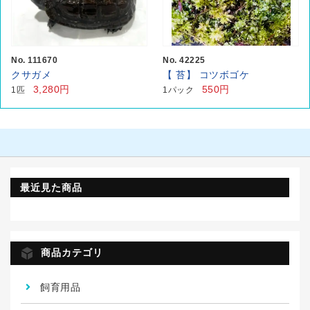
No. 111670
No. 42225
クサガメ
【 苔】 コツボゴケ
3,280円
550円
1匹
1パック
最近見た商品
商品カテゴリ
飼育用品