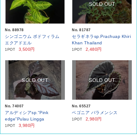
SOLD OUT
No. 88978
No. 81787
シンゴニウム ポドフィラム
セラギネラsp.Prachuap Khiri
エクアドエル
Khan Thailand
3,500円
2,480円
1POT
1POT
SOLD OUT
SOLD OUT
No. 74007
No. 65527
アルディシアsp.“Pink
ベゴニア バラメンシス
edge”Pulau Lingga
2,980円
1POT
3,980円
1POT