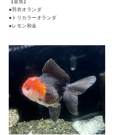
【金魚】
●羽衣オランダ
●トリカラーオランダ
●レモン和金