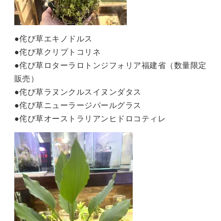
●侘び草エキノドルス
●侘び草クリプトコリネ
●侘び草ロターラロトンジフォリア福建省（数量限定
販売）
●侘び草ラヌンクルスイヌンダタス
●侘び草ニューラージパールグラス
●侘び草オーストラリアンヒドロコティレ