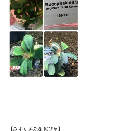
【みずくさの森 侘び草】