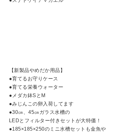
●スナドケイアマガエル
【新製品やめだか用品】
●育てるお守りケース
●育てる栄養ウォーター
●メダカ鉢SとM
●みじんこの卵入荷してます
●30㎝、45㎝ガラス水槽の
LEDとフィルター付きセットが大特価！
●185×185×250のミニ水槽セットも金魚や