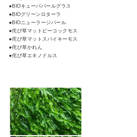
●BIOキューバパールグラス
●BIOグリーンロターラ
●BIOニューラージパール
●侘び草マットピーコックモス
●侘び草マットスパイキーモス
●侘び草かれん
●侘び草エキノドルス