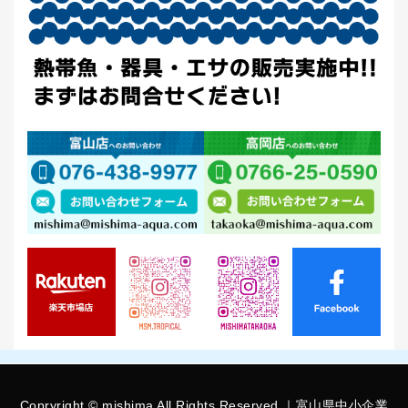
Copryright © mishima All Rights Reserved.｜富山県中小企業