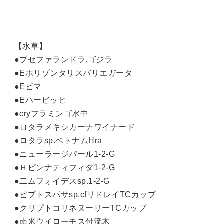
【水草】
●ブセファランドラ.ゴジラ
●Eホリゾンタリスバリエガータ
●Eビマ
●Eハービッヒ
●cryフラミンゴ水中
●ロタラメキシカーナワイナード
●ロタラsp.ベトナムHra
●ニューラージパール1-2-G
●Ｈピンナティフィダ1-2-G
●二ムフォイデスsp.1-2-G
●ピプトスパサsp.cfリドレイTCカップ
●クリプトコリネヌーリーTCカップ
●南米ウイローモス付流木